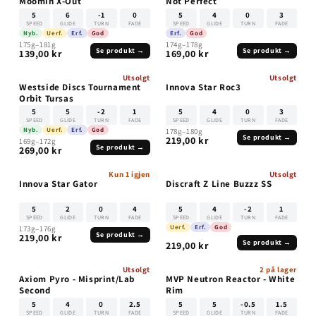
Moomin X-Out
Not Perfect
5
6
-1
0
5
4
0
3
SPEED
GLIDE
TURN
FADE
SPEED
GLIDE
TURN
FADE
Nyb.
Uerf.
Erf.
God
Erf.
God
175g–181g
174g–178g
Se produkt →
Se produkt →
139,00 kr
169,00 kr
Utsolgt
Utsolgt
UTSOLGT
UTSOLGT
Westside Discs Tournament
Innova Star Roc3
Orbit Tursas
5
5
-2
1
5
4
0
3
SPEED
GLIDE
TURN
FADE
SPEED
GLIDE
TURN
FADE
Nyb.
Uerf.
Erf.
God
178g–180g
Se produkt →
219,00 kr
169g–172g
Se produkt →
269,00 kr
Kun 1 igjen
Utsolgt
UTSOLGT
Innova Star Gator
Discraft Z Line Buzzz SS
5
2
0
4
5
4
-2
1
SPEED
GLIDE
TURN
FADE
SPEED
GLIDE
TURN
FADE
Uerf.
Erf.
God
173g–176g
Se produkt →
219,00 kr
Se produkt →
219,00 kr
Utsolgt
2 på lager
UTSOLGT
Axiom Pyro - Misprint/Lab
MVP Neutron Reactor - White
Second
Rim
5
4
0
2.5
5
5
-0.5
1.5
SPEED
GLIDE
TURN
FADE
SPEED
GLIDE
TURN
FADE