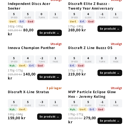
UTSOLGT
UTSOLGT
Independent Discs Acer
Discraft Elite Z Buzzz -
Seeker
Twenty Year Anniversary
5
5
0
1
5
4
-1
1
SPEED
GLIDE
TURN
FADE
SPEED
GLIDE
TURN
FADE
Uerf.
Erf.
God
Uerf.
Erf.
God
162g–165g
175g–180g
Se produkt →
80,00
269,00 kr
169,00 kr
Se produkt →
kr
Utsolgt
Utsolgt
UTSOLGT
UTSOLGT
Innova Champion Panther
Discraft Z Line Buzzz OS
5
4
-2
1
5
4
0
3
SPEED
GLIDE
TURN
FADE
SPEED
GLIDE
TURN
FADE
Nyb.
Uerf.
Erf.
God
Erf.
God
170g–173g
173g–177g
Se produkt →
140,00
219,00 kr
219,00 kr
Se produkt →
kr
3 på lager
Utsolgt
UTSOLGT
Discraft X-Line Stratus
MVP Particle Eclipse Glow
Hex - Jeremy Koling
5
5
-3
1
5
5
-1
1
SPEED
GLIDE
TURN
FADE
SPEED
GLIDE
TURN
FADE
Nyb.
Uerf.
Nyb.
Uerf.
Erf.
God
160g–164g
176g–177g
Se produkt →
159,00 kr
279,00
319,00 kr
Se produkt →
kr