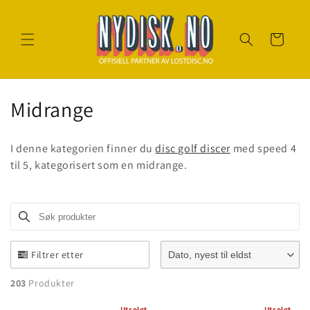
Gå til
innhold
Handlekurv
S
Midrange
a
I denne kategorien finner du
disc golf discer
med speed 4
m
til 5, kategorisert som en midrange.
l
i
Søk produkter
Use this input to search products in this collection.
n
Filtrer etter
Dato, nyest til eldst
g
203
Produkter
:
Utsolgt
Utsolgt