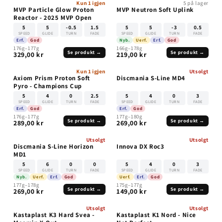
Kun 1 igjen
5 på lager
MVP Particle Glow Proton
MVP Neutron Soft Uplink
Reactor - 2025 MVP Open
5
5
-0.5
1.5
5
5
-3
0.5
SPEED
GLIDE
TURN
FADE
SPEED
GLIDE
TURN
FADE
Erf.
God
Nyb.
Uerf.
Erf.
God
176g–177g
166g–178g
Se produkt →
Se produkt →
329,00 kr
219,00 kr
Kun 1 igjen
Utsolgt
UTSOLGT
Axiom Prism Proton Soft
Discmania S-Line MD4
Pyro - Champions Cup
5
4
0
2.5
5
4
0
3
SPEED
GLIDE
TURN
FADE
SPEED
GLIDE
TURN
FADE
Erf.
God
Erf.
God
176g–177g
177g–180g
Se produkt →
Se produkt →
289,00 kr
269,00 kr
Utsolgt
Utsolgt
UTSOLGT
UTSOLGT
Discmania S-Line Horizon
Innova DX Roc3
MD1
5
6
0
0
5
4
0
3
SPEED
GLIDE
TURN
FADE
SPEED
GLIDE
TURN
FADE
Nyb.
Uerf.
Erf.
God
Uerf.
Erf.
God
177g–178g
175g–177g
Se produkt →
Se produkt →
269,00 kr
149,00 kr
Utsolgt
Utsolgt
UTSOLGT
UTSOLGT
Kastaplast K3 Hard Svea -
Kastaplast K1 Nord - Nice