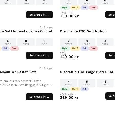
6
-1
0
2
4
0
GLIDE
TURN
FADE
SPEED
GLIDE
TURN
Nyb.
Uerf.
Erf.
God
167g–172g
Se produkt →
Se 
159,00 kr
5 på lager
on Soft Nomad - James Conrad
Discmania EXO Soft Notion
4
0
1
2
3
-1
GLIDE
TURN
FADE
SPEED
GLIDE
TURN
Erf.
God
Nyb.
Uerf.
Erf.
God
173g
Se produkt →
Se 
149,00 kr
6 på lager
 Moomin "Kasta" Sett
Discraft Z Line Paige Pierce Sol
rene er representert i dette
4
5
-3
. K3 Reko, K1 soft Berg og K1 Stig er
SPEED
GLIDE
TURN
Nyb.
Uerf.
Erf.
170g–173g
Se 
219,00 kr
Se produkt →
r