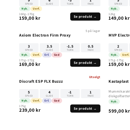
9
6
-3
1
5
SPEED
GLIDE
TURN
FADE
SPEED
Nyb.
Uerf.
Nyb.
160g–170g
126g
Se produkt →
159,00 kr
149,00 kr
5 på lager
Axiom Electron Firm Proxy
MVP Electr
3
3.5
-1.5
0.5
2
SPEED
GLIDE
TURN
FADE
SPEED
Nyb.
Uerf.
Erf.
God
Nyb.
Uerf.
171g–172g
171g–175g
Se produkt →
169,00 kr
159,00 kr
Utsolgt
UTSOLGT
Discraft ESP FLX Buzzz
Kastaplast
Mummikarakte
5
4
-1
1
diskgolfsettet
SPEED
GLIDE
TURN
FADE
en p...
Nyb.
Uerf.
Erf.
God
Nyb.
175g
Se produkt →
239,00 kr
599,00 k