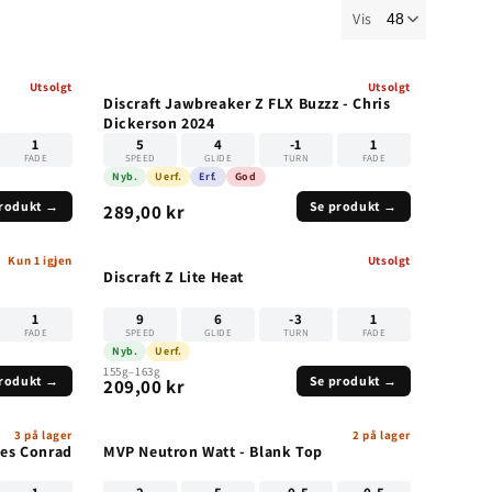
Vis
Utsolgt
Utsolgt
UTSOLGT
UTSOLGT
Discraft Jawbreaker Z FLX Buzzz - Chris
Dickerson 2024
1
5
4
-1
1
FADE
SPEED
GLIDE
TURN
FADE
Nyb.
Uerf.
Erf.
God
produkt →
Se produkt →
289,00 kr
Kun 1 igjen
Utsolgt
UTSOLGT
Discraft Z Lite Heat
1
9
6
-3
1
FADE
SPEED
GLIDE
TURN
FADE
Nyb.
Uerf.
155g–163g
produkt →
Se produkt →
209,00 kr
3 på lager
2 på lager
es Conrad
MVP Neutron Watt - Blank Top