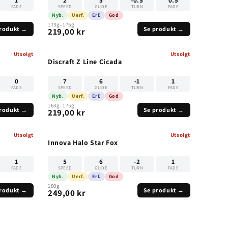
1
2
5
-0.5
0.5
FADE
SPEED
GLIDE
TURN
FADE
Nyb.
Uerf.
Erf.
God
173g–175g
produkt →
Se produkt →
219,00 kr
Utsolgt
Utsolgt
UTSOLGT
UTSOLGT
Discraft Z Line Cicada
0
7
6
-1
1
FADE
SPEED
GLIDE
TURN
FADE
Nyb.
Uerf.
Erf.
God
163g–175g
produkt →
Se produkt →
219,00 kr
Utsolgt
Utsolgt
UTSOLGT
UTSOLGT
Innova Halo Star Fox
1
5
6
-2
1
FADE
SPEED
GLIDE
TURN
FADE
Nyb.
Uerf.
Erf.
God
180g
produkt →
Se produkt →
249,00 kr