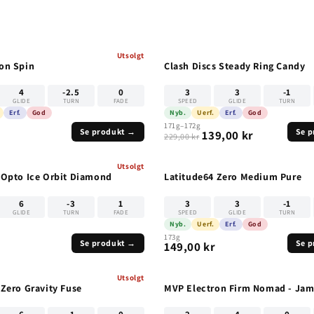
Utsolgt
UTSOLGT
on Spin
Clash Discs Steady Ring Candy
4
-2.5
0
3
3
-1
GLIDE
TURN
FADE
SPEED
GLIDE
TURN
Erf.
God
Nyb.
Uerf.
Erf.
God
171g–172g
Se produkt →
Se 
139,00 kr
229,00 kr
Utsolgt
UTSOLGT
 Opto Ice Orbit Diamond
Latitude64 Zero Medium Pure
6
-3
1
3
3
-1
GLIDE
TURN
FADE
SPEED
GLIDE
TURN
Nyb.
Uerf.
Erf.
God
173g
Se produkt →
Se 
r
149,00 kr
Utsolgt
UTSOLGT
 Zero Gravity Fuse
MVP Electron Firm Nomad - Jam