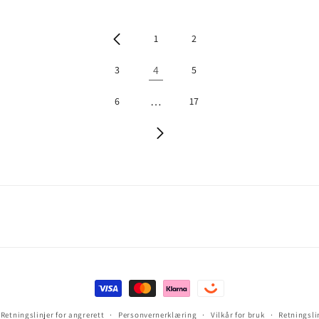
1
2
4
3
5
…
6
17
Betalingsmåter
Retningslinjer for angrerett
Personvernerklæring
Vilkår for bruk
Retningslin