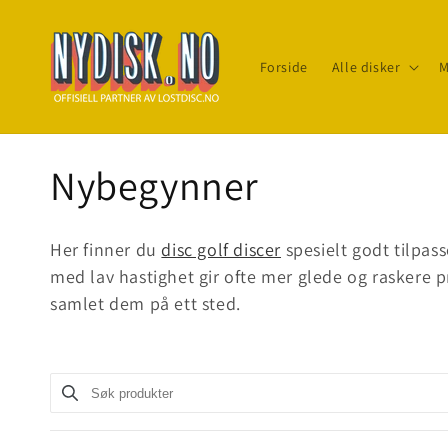
Gå til
innhold
Forside
Alle disker
M
S
Nybegynner
a
Her finner du
disc golf discer
spesielt godt tilpass
m
med lav hastighet gir ofte mer glede og raskere p
samlet dem på ett sted.
l
i
Søk produkter
Use this input to search products in this collection.
n