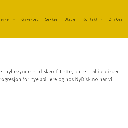
erker
Gavekort
Sekker
Utstyr
Kontakt
Om Oss
et nybegynnere i diskgolf. Lette, understabile disker
rogresjon for nye spillere og hos NyDisk.no har vi