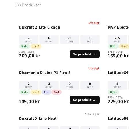
333
Produkter
g
Utsolgt
:
UTSOLGT
Discraft Z Lite Cicada
MVP Electr
7
6
-1
1
2.5
SPEED
GLIDE
TURN
FADE
SPEED
Nyb.
Uerf.
Nyb.
Uerf.
160g–164g
171g–174g
Se produkt →
209,00 kr
169,00 kr
Utsolgt
UTSOLGT
Discmania D-Line P1 Flex 2
Latitude64
2
3
0
0
8
SPEED
GLIDE
TURN
FADE
SPEED
Nyb.
Uerf.
Erf.
God
Nyb.
155g–157g
Se produkt →
149,00 kr
229,00 k
5 på lager
Discraft X Line Heat
Latitude64