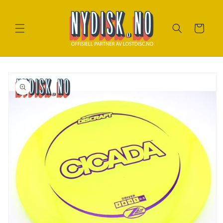
Gå til
innhold
Handlekurv
Gå til
produktinfo