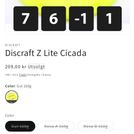
Åpne
mediet
1
DISCRAFT
Discraft Z Lite Cicada
i
modal
Normal
209,00 kr
Utsolgt
pris
Inkl. mva
Frakt
beregnes i kassa.
Color
Gul 160g
Color
Varianten
Varianten
Varianten
Gul 160g
Rosa A 160g
Rosa B 160g
er
er
er