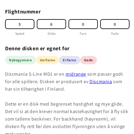
Flightnummer
5
6
0
0
Speed
Glide
Turn
Fade
Denne disken er egnet for
Nybegynnere
Uerfarne
Erfarne
Gode
Discmania S-Line MD1 er en
midrange
som passer godt
for alle spillere. Disken er produsert av
Discmania
som
har sin tilhørighet i Finland.
Dette er en disk med begrenset hastighet og mye glide.
Det vil si at den krever normal kastehastighet for å fly slik
som tallene beskriver. For backhand (høyrearm), vil
disken fly rett før den avslutter flyvningen uten å svinge
mot venstre.