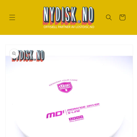
Gå til
innhold
Handlekurv
Gå til
produktinfo