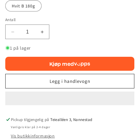
utsolgt
utsolgt
eller
eller
Hvit B 180g
utilgjengelig
utilgjengelig
Antall
Reduser
Øk
antallet
antallet
for
for
1 på lager
Discmania
Discmania
S-
S-
Kjøp med
Line
Line
MD1
MD1
Legg i handlevogn
Pickup tilgjengelig på
Teiealléen 3, Nannestad
Vanligvis klar på 2-4 dager
Vis butikkinformasjon