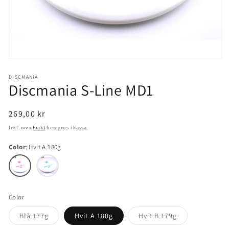
Åpne
mediet
1
DISCMANIA
Discmania S-Line MD1
i
modal
Normal
269,00 kr
pris
Inkl. mva
Frakt
beregnes i kassa.
Color
Hvit A 180g
Color
Varianten
Varianten
Blå 177g
Hvit A 180g
Hvit B 179g
er
er