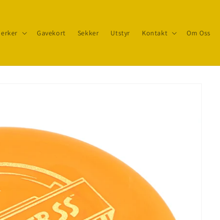
erker
Gavekort
Sekker
Utstyr
Kontakt
Om Oss