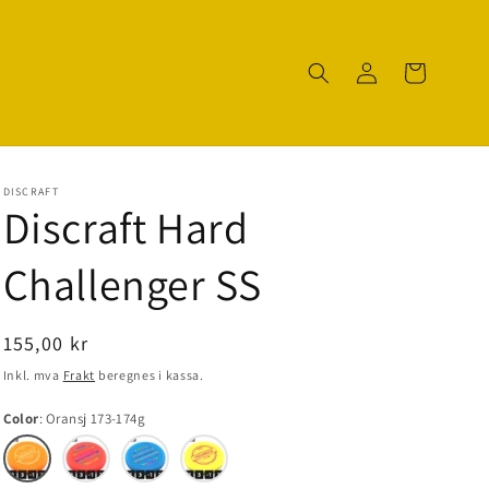
Logg
Handlekurv
inn
DISCRAFT
Discraft Hard
Challenger SS
Normal
155,00 kr
pris
Inkl. mva
Frakt
beregnes i kassa.
Color
Oransj 173-174g