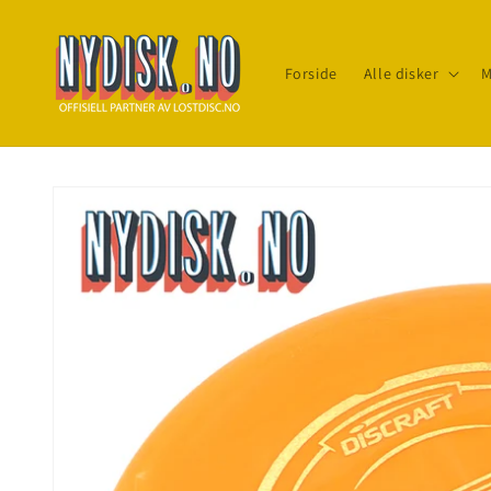
Gå til
innhold
Forside
Alle disker
M
Gå til
produktinfo