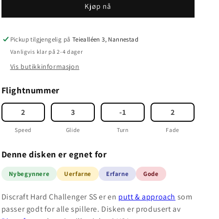
Kjøp nå
Pickup tilgjengelig på
Teiealléen 3, Nannestad
Vanligvis klar på 2-4 dager
Vis butikkinformasjon
Flightnummer
2
3
-1
2
Speed
Glide
Turn
Fade
Denne disken er egnet for
Nybegynnere
Uerfarne
Erfarne
Gode
Discraft Hard Challenger SS er en
putt & approach
som
passer godt for alle spillere. Disken er produsert av