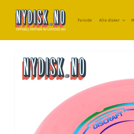
Gå til
innhold
Forside
Alle disker
M
Gå til
produktinfo