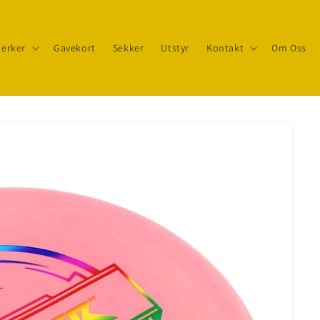
erker
Gavekort
Sekker
Utstyr
Kontakt
Om Oss