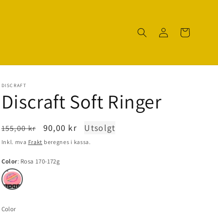
Logg
Handlekurv
inn
DISCRAFT
Discraft Soft Ringer
Normal
Salgspris
90,00 kr
Utsolgt
155,00 kr
pris
Inkl. mva
Frakt
beregnes i kassa.
Color
Rosa 170-172g
Color