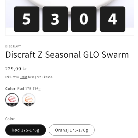
Åpne
mediet
1
DISCRAFT
Discraft Z Seasonal GLO Swarm
i
modal
Normal
229,00 kr
pris
Inkl. mva
Frakt
beregnes i kassa.
Color
Rød 175-176g
Color
Rød 175-176g
Oransj 175-176g