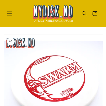
Gå til
innhold
Handlekurv
Gå til
produktinfo