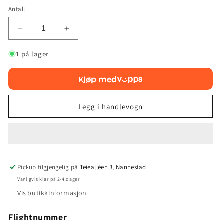
Antall
Reduser
Øk
antallet
antallet
for
for
1 på lager
Discraft
Discraft
Z
Z
Kjøp med
Seasonal
Seasonal
GLO
GLO
Swarm
Swarm
Legg i handlevogn
Pickup tilgjengelig på
Teiealléen 3, Nannestad
Vanligvis klar på 2-4 dager
Vis butikkinformasjon
Flightnummer