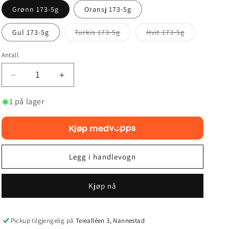
Grønn 173-5g
Oransj 173-5g
Varianten
Varianten
Gul 173-5g
Turkis 173-5g
Hvit 173-5g
er
er
utsolgt
utsolgt
eller
eller
Antall
utilgjengelig
utilgjengelig
Reduser
Øk
antallet
antallet
for
for
1 på lager
Innova
Innova
Star
Star
Kjøp med
Boss
Boss
Legg i handlevogn
Kjøp nå
Pickup tilgjengelig på
Teiealléen 3, Nannestad