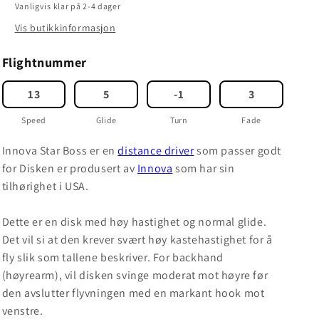
Vanligvis klar på 2-4 dager
Vis butikkinformasjon
Flightnummer
13
5
-1
3
Speed
Glide
Turn
Fade
Innova Star Boss er en
distance driver
som passer godt
for Disken er produsert av
Innova
som har sin
tilhørighet i USA.
Dette er en disk med høy hastighet og normal glide.
Det vil si at den krever svært høy kastehastighet for å
fly slik som tallene beskriver. For backhand
(høyrearm), vil disken svinge moderat mot høyre før
den avslutter flyvningen med en markant hook mot
venstre.