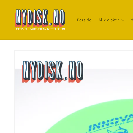
Gå til
innhold
Forside
Alle disker
M
Gå til
produktinfo