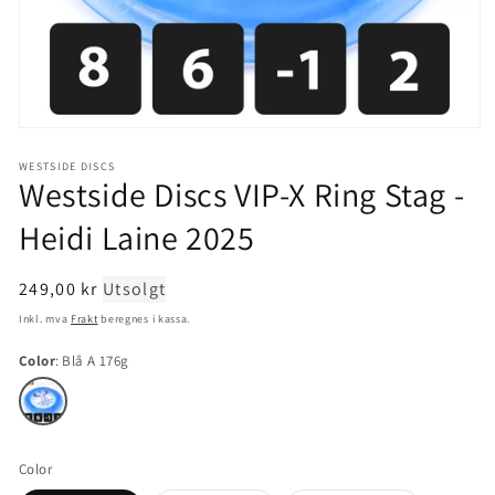
Åpne
mediet
1
WESTSIDE DISCS
Westside Discs VIP-X Ring Stag -
i
modal
Heidi Laine 2025
Normal
249,00 kr
Utsolgt
pris
Inkl. mva
Frakt
beregnes i kassa.
Color
Blå A 176g
Color