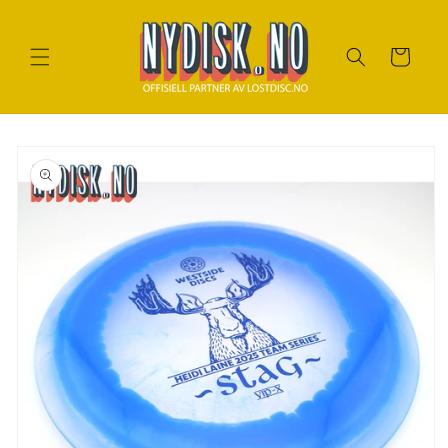
Gå til
innhold
Handlekurv
Gå til
produktinfo